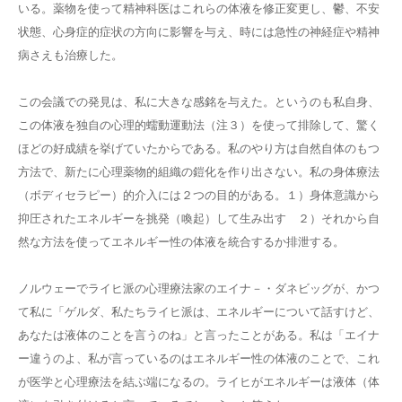
いる。薬物を使って精神科医はこれらの体液を修正変更し、鬱、不安
状態、心身症的症状の方向に影響を与え、時には急性の神経症や精神
病さえも治療した。
この会議での発見は、私に大きな感銘を与えた。というのも私自身、
この体液を独自の心理的蠕動運動法（注３）を使って排除して、驚く
ほどの好成績を挙げていたからである。私のやり方は自然自体のもつ
方法で、新たに心理薬物的組織の鎧化を作り出さない。私の身体療法
（ボディセラピー）的介入には２つの目的がある。１）身体意識から
抑圧されたエネルギーを挑発（喚起）して生み出す ２）それから自
然な方法を使ってエネルギー性の体液を統合するか排泄する。
ノルウェーでライヒ派の心理療法家のエイナ－・ダネビッグが、かつ
て私に「ゲルダ、私たちライヒ派は、エネルギーについて話すけど、
あなたは液体のことを言うのね」と言ったことがある。私は「エイナ
ー違うのよ、私が言っているのはエネルギー性の体液のことで、これ
が医学と心理療法を結ぶ端になるの。ライヒがエネルギーは液体（体