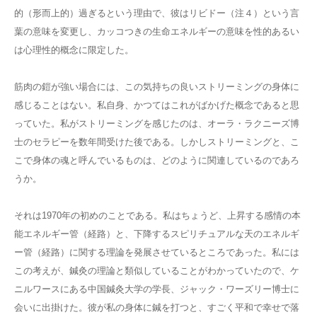
的（形而上的）過ぎるという理由で、彼はリビドー（注４）という言
葉の意味を変更し、カッコつきの生命エネルギーの意味を性的あるい
は心理性的概念に限定した。
筋肉の鎧が強い場合には、この気持ちの良いストリーミングの身体に
感じることはない。私自身、かつてはこれがばかげた概念であると思
っていた。私がストリーミングを感じたのは、オーラ・ラクニーズ博
士のセラピーを数年間受けた後である。しかしストリーミングと、こ
こで身体の魂と呼んでいるものは、どのように関連しているのであろ
うか。
それは1970年の初めのことである。私はちょうど、上昇する感情の本
能エネルギー管（経路）と、下降するスピリチュアルな天のエネルギ
ー管（経路）に関する理論を発展させているところであった。私には
この考えが、鍼灸の理論と類似していることがわかっていたので、ケ
ニルワースにある中国鍼灸大学の学長、ジャック・ワーズリー博士に
会いに出掛けた。彼が私の身体に鍼を打つと、すごく平和で幸せで落