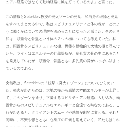
ュアル経路ではなくて動物経路に鍼を打っているのよ』と言った。
この情報とSeterkleiv教授の発火ゾーンの発見、私自身の理論と発見
をすべてまとめる中で、私はスピリチュアリティと体の魂が、どのよ
うに働くかについての理解を深めることになったと感じた。そのとき
私は、頭蓋骨と骨盤という体の２つの極についても考えていた。私
は、頭蓋骨をスピリチュアルな極、骨盤を動物的で大地の極と呼んで
いた。ライヒはエネルギーの貯蔵場所が、多孔質の骨の中にあること
を発見していたが、頭蓋骨、骨盤ともに多孔質の骨がいっぱい詰まっ
ているのである。
突然私は、Seterkleivの「銃撃（発火）ゾーン」についてひらめい
た。発火が起きたのは、大地の極から感情の本能エネルギーが上昇し
て、このゾーンを通り、下降するスピリチュアル経路に入り込み、頭
蓋骨からのスピリチュアルなエネルギーと合流する時なのである。こ
れが起きると、クライアントのムードや感情が劇的に変わる。それと
同時に、不安や鬱とともに心身症の症候も消えていく。私たちはこれ