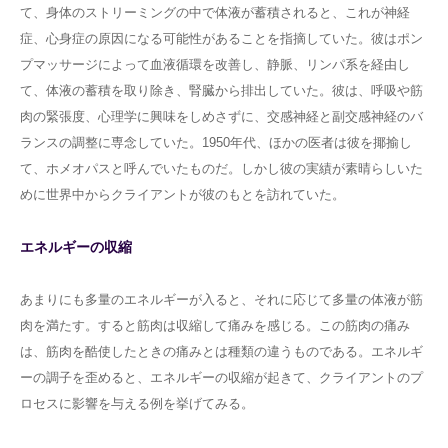
て、身体のストリーミングの中で体液が蓄積されると、これが神経
症、心身症の原因になる可能性があることを指摘していた。彼はポン
プマッサージによって血液循環を改善し、静脈、リンパ系を経由し
て、体液の蓄積を取り除き、腎臓から排出していた。彼は、呼吸や筋
肉の緊張度、心理学に興味をしめさずに、交感神経と副交感神経のバ
ランスの調整に専念していた。1950年代、ほかの医者は彼を揶揄し
て、ホメオパスと呼んでいたものだ。しかし彼の実績が素晴らしいた
めに世界中からクライアントが彼のもとを訪れていた。
エネルギーの収縮
あまりにも多量のエネルギーが入ると、それに応じて多量の体液が筋
肉を満たす。すると筋肉は収縮して痛みを感じる。この筋肉の痛み
は、筋肉を酷使したときの痛みとは種類の違うものである。エネルギ
ーの調子を歪めると、エネルギーの収縮が起きて、クライアントのプ
ロセスに影響を与える例を挙げてみる。