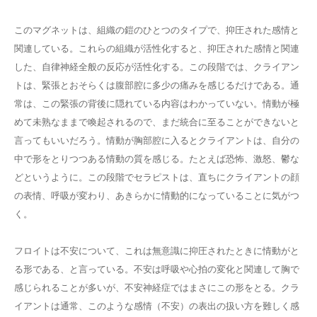
このマグネットは、組織の鎧のひとつのタイプで、抑圧された感情と
関連している。これらの組織が活性化すると、抑圧された感情と関連
した、自律神経全般の反応が活性化する。この段階では、クライアン
トは、緊張とおそらくは腹部腔に多少の痛みを感じるだけである。通
常は、この緊張の背後に隠れている内容はわかっていない。情動が極
めて未熟なままで喚起されるので、まだ統合に至ることができないと
言ってもいいだろう。情動が胸部腔に入るとクライアントは、自分の
中で形をとりつつある情動の質を感じる。たとえば恐怖、激怒、鬱な
どというように。この段階でセラピストは、直ちにクライアントの顔
の表情、呼吸が変わり、あきらかに情動的になっていることに気がつ
く。
フロイトは不安について、これは無意識に抑圧されたときに情動がと
る形である、と言っている。不安は呼吸や心拍の変化と関連して胸で
感じられることが多いが、不安神経症ではまさにこの形をとる。クラ
イアントは通常、このような感情（不安）の表出の扱い方を難しく感