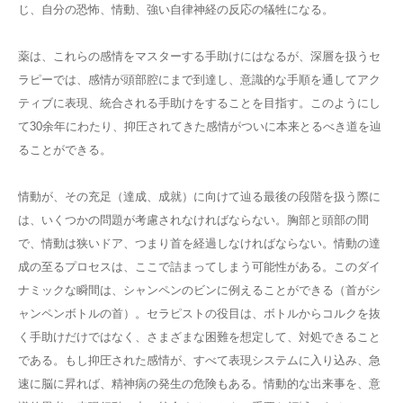
じ、自分の恐怖、情動、強い自律神経の反応の犠牲になる。
薬は、これらの感情をマスターする手助けにはなるが、深層を扱うセ
ラピーでは、感情が頭部腔にまで到達し、意識的な手順を通してアク
ティブに表現、統合される手助けをすることを目指す。このようにし
て30余年にわたり、抑圧されてきた感情がついに本来とるべき道を辿
ることができる。
情動が、その充足（達成、成就）に向けて辿る最後の段階を扱う際に
は、いくつかの問題が考慮されなければならない。胸部と頭部の間
で、情動は狭いドア、つまり首を経過しなければならない。情動の達
成の至るプロセスは、ここで詰まってしまう可能性がある。このダイ
ナミックな瞬間は、シャンペンのビンに例えることができる（首がシ
ャンペンボトルの首）。セラピストの役目は、ボトルからコルクを抜
く手助けだけではなく、さまざまな困難を想定して、対処できること
である。もし抑圧された感情が、すべて表現システムに入り込み、急
速に脳に昇れば、精神病の発生の危険もある。情動的な出来事を、意