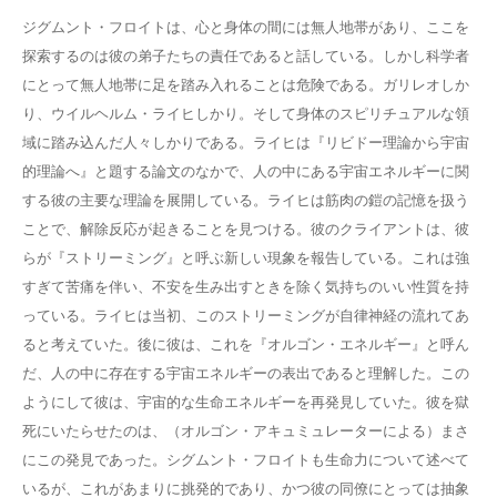
ジグムント・フロイトは、心と身体の間には無人地帯があり、ここを
探索するのは彼の弟子たちの責任であると話している。しかし科学者
にとって無人地帯に足を踏み入れることは危険である。ガリレオしか
り、ウイルヘルム・ライヒしかり。そして身体のスピリチュアルな領
域に踏み込んだ人々しかりである。ライヒは『リビドー理論から宇宙
的理論へ』と題する論文のなかで、人の中にある宇宙エネルギーに関
する彼の主要な理論を展開している。ライヒは筋肉の鎧の記憶を扱う
ことで、解除反応が起きることを見つける。彼のクライアントは、彼
らが『ストリーミング』と呼ぶ新しい現象を報告している。これは強
すぎて苦痛を伴い、不安を生み出すときを除く気持ちのいい性質を持
っている。ライヒは当初、このストリーミングが自律神経の流れてあ
ると考えていた。後に彼は、これを『オルゴン・エネルギー』と呼ん
だ、人の中に存在する宇宙エネルギーの表出であると理解した。この
ようにして彼は、宇宙的な生命エネルギーを再発見していた。彼を獄
死にいたらせたのは、（オルゴン・アキュミュレーターによる）まさ
にこの発見であった。シグムント・フロイトも生命力について述べて
いるが、これがあまりに挑発的であり、かつ彼の同僚にとっては抽象