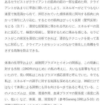
あるセラピストがクライアントの筋肉の鎧の一部を緩めた時、クライ
アントがあまりに早急に開いたとしよう。エネルギーがとてつもない
速度で無意識から出て、抑圧されていた感情表現に関与する筋肉に向
かって強引に入り込む。するとその筋肉はびっくり反射（驚愕反射）
をとる（注７）。適切な筋緊張に導かれる代わりに、エネルギーの流
れに反応して、極度の収縮し、緊張するために痛みを感じる。セラピ
ストがこの状況を適切に分析できれば、適切なテクニックを使って直
ちに対応して、クライアントがセッションのなかで発生した危機を引
きずる危険を防止できる。
体液の生理学および、細胞間プラズマとイオンの関係は、この現象に
対する当初（1960年のはじめ）の私の考えに、大いなる影響を与えて
いたので、長い間私はこれをプラズマ感応原理と呼んでいた。今でも
私は、エネルギーの調子に対する知識を深めるためには、神経だけで
はなくて体液による調整にも目を向けるべきであると考えている。こ
のメカニズムは、拡散、透過作用、血液プラズマの緊張度（過度に高
い、低い）など、体液、膜、溶質粒子（参考Ganong 1991,p.5-10）の