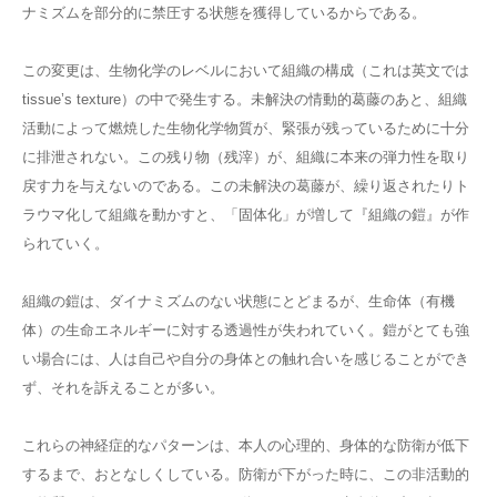
ナミズムを部分的に禁圧する状態を獲得しているからである。
この変更は、生物化学のレベルにおいて組織の構成（これは英文では
tissue’s texture）の中で発生する。未解決の情動的葛藤のあと、組織
活動によって燃焼した生物化学物質が、緊張が残っているために十分
に排泄されない。この残り物（残滓）が、組織に本来の弾力性を取り
戻す力を与えないのである。この未解決の葛藤が、繰り返されたりト
ラウマ化して組織を動かすと、「固体化」が増して『組織の鎧』が作
られていく。
組織の鎧は、ダイナミズムのない状態にとどまるが、生命体（有機
体）の生命エネルギーに対する透過性が失われていく。鎧がとても強
い場合には、人は自己や自分の身体との触れ合いを感じることができ
ず、それを訴えることが多い。
これらの神経症的なパターンは、本人の心理的、身体的な防衛が低下
するまで、おとなしくしている。防衛が下がった時に、この非活動的