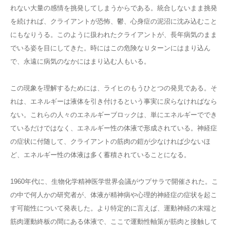
れない大量の感情を挑発してしまうからである。統合しないまま挑発
を続ければ、クライアントが恐怖、鬱、心身症の泥沼に沈み込むこと
にもなりうる。このように扱われたクライアントが、長年病気のまま
でいる姿を目にしてきた。時にはこの危険なＵターンにはまり込ん
で、永遠に病気のなかにはまり込む人もいる。
この現象を理解するためには、ライヒのもうひとつの発見である。そ
れは、エネルギーは液体を引き付けるという事実に戻らなければなら
ない。これらの人々のエネルギーブロックは、単にエネルギーででき
ているだけではなく、エネルギー性の体液で形成されている。神経症
の症状に付随して、クライアントの筋肉の鎧が少なければ少ないほ
ど、エネルギー性の体液は多く蓄積されていることになる。
1960年代に、生物化学精神医学世界会議がウプサラで開催された。こ
の中で何人かの研究者が、体液が精神病や心理的神経症の症状を起こ
す可能性について発表した。より特定的に言えば、運動神経の末端と
筋肉運動終板の間にある体液で、ここで運動性軸策が筋肉と接触して