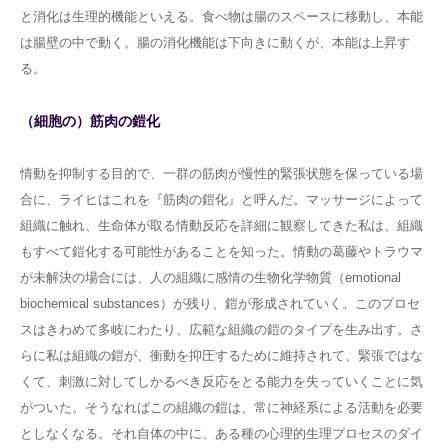
と消化は生理的機能といえる。食べ物は腸のスペースに移動し、本能
は腸壁の中で動く。腸の消化機能は下向きに動くが、本能は上昇す
る。
（細胞の）筋肉の鎧化
情動を抑制する目的で、一群の筋肉が慢性的緊張状態を保っている場
合に、ライヒはこれを『筋肉の鎧化』と呼んだ。マッサージによって
組織に触れ、生命体が取る情動反応を詳細に観察してきた私は、組織
もすべて鎧化する可能性があることを知った。情動の葛藤やトラウマ
が未解決の場合には、人の組織に感情の生物化学物質（emotional
biochemical substances）が残り、鎧が形成されていく。このプロセ
スはきわめて多岐にわたり、広範な組織の鎧のタイプを生み出す。さ
らに私は組織の鎧が、衝動を抑圧するために維持されて、緊張ではな
くて、刺激に対してしかるべき反応をとる能力を失っていくことに気
がついた。そうなればこの組織の鎧は、常に神経系による活動を必要
としなくなる。それ自体の中に、ある種の心理的生理プロセスのダイ