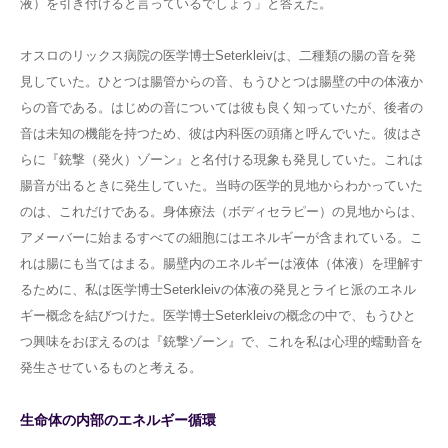
液）を引き付けると言っているでしょう」と答えた。
オスロのリックス病院の医学博士Seterkleivは、二種類の腸の音を発
見していた。ひとつは腸管からの音、もうひとつは腸壁の中の体液か
らの音である。はじめの音については彼も良く知っていたが、後者の
音は未知の機能を持つため、彼は内科医の頭痛と呼んでいた。彼はさ
らに『銃撃（発火）ゾーン』と名付ける現象も発見していた。これは
腸音が出るときに発生していた。当時の医学的見地からわかっていた
のは、これだけである。身体療法（ボディセラピー）の見地からは、
アメーバーに始まるすべての細胞にはエネルギーが含まれている。こ
れは腸にも当てはまる。腸壁内のエネルギーは液体（体液）を理解す
るために、私は医学博士Seterkleivの体液の発見とライヒ派のエネル
ギー概念を結びつけた。医学博士Seterkleivの概念の中で、もうひと
つ興味をおぼえるのは『銃撃ゾーン』で、これを私は心理的蠕動音を
発生させているものと考える。
生命体の内部のエネルギー循環