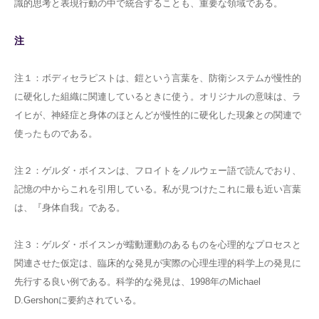
識的思考と表現行動の中で統合することも、重要な領域である。
注
注１：ボディセラピストは、鎧という言葉を、防衛システムが慢性的
に硬化した組織に関連しているときに使う。オリジナルの意味は、ラ
イヒが、神経症と身体のほとんどが慢性的に硬化した現象との関連で
使ったものである。
注２：ゲルダ・ボイスンは、フロイトをノルウェー語で読んでおり、
記憶の中からこれを引用している。私が見つけたこれに最も近い言葉
は、『身体自我』である。
注３：ゲルダ・ボイスンが蠕動運動のあるものを心理的なプロセスと
関連させた仮定は、臨床的な発見が実際の心理生理的科学上の発見に
先行する良い例である。科学的な発見は、1998年のMichael
D.Gershonに要約されている。