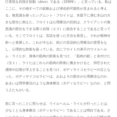
己実現を目指す欲動（drive）である（1939年）」と言っている。私は
ここに、その他すべての欲動および潜在的可能性が含まれると考え
る。無意識を探ったシグムント・フロイトは、水面下に潜む氷山の大
きな部分に例えた。フロイトは心理療法の目的は、クライアントの無
意識の部分をできる限り自我（エゴ）に統合することであると言って
いる。そこでフロイトは、言語を使った方法を発見し、それが精神分
析へと発展した。これが今なお、殆どの言語的心理療法の背景をな
し、心理的な防衛を扱っている。次にフロイトの弟子のウイルヘル
ム・ライヒが、身体の筋肉の防衛を見つけ、「筋肉の鎧」と名付けた
（注１）。ライヒはこれらの筋肉の防衛に働きかけると、抑圧された
感情や記憶が浮上することを見つけ、ボディサイコセラピーの父とな
った。ボディサイコセラピーは、おおよその部分が心理療法なのか、
あるいは理学療法のような身体療法（ボディセラピー）なのか、と問
う人たちがいる。
前に言ったことに照らせば、ウイルヘルム・ライヒが行ったことは、
少なくとも身体療法（ボディセラピー）であることは明白である。さ