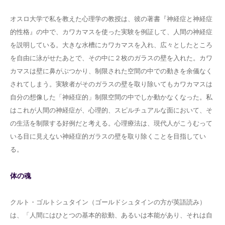
オスロ大学で私を教えた心理学の教授は、彼の著書『神経症と神経症
的性格』の中で、カワカマスを使った実験を例証して、人間の神経症
を説明している。大きな水槽にカワカマスを入れ、広々としたところ
を自由に泳がせたあとで、その中に２枚のガラスの壁を入れた。カワ
カマスは壁に鼻がぶつかり、制限された空間の中での動きを余儀なく
されてしまう。実験者がそのガラスの壁を取り除いてもカワカマスは
自分の想像した「神経症的」制限空間の中でしか動かなくなった。私
はこれが人間の神経症が、心理的、スピルチュアルな面において、そ
の生活を制限する好例だと考える。心理療法は、現代人がこうむって
いる目に見えない神経症的ガラスの壁を取り除くことを目指してい
る。
体の魂
クルト・ゴルトシュタイン（ゴールドシュタインの方が英語読み）
は、「人間にはひとつの基本的欲動、あるいは本能があり、それは自