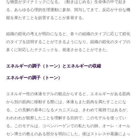
な物質がダイナミックになる。（動きはじめる）生命体の中で起き
る、あらゆる心理的生理運動に参加、関与してきて、反応が十分な機
能を果たすことを妨害することが多発する。
組織の鎧化の考えが明白になると、各々の組織のタイプに応じて鎧化
のタイプを説明することができるようになり、組織の鎧化のタイプの
多くに対応したテクニックを、発達させることができた。
エネルギーの調子（トーン）とエネルギーの収縮
エネルギーの調子（トーン）
エネルギー性の体液モデルの観点からすると、エネルギーがある筋肉
から別の筋肉に移動する際には、体液もまた筋肉を満たすことにな
る。この見解の基本になるメカニズムは、きわめて複雑ではあるが、
われわれが観察したことを理解する目的で、このモデルを使ってい
る。このモデルは、コペンハーゲンでの私たちの師、オーレ・オール
セン博士の教えのある部分を明白にした。彼はストレスや葛藤によっ