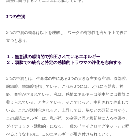
調整に関与するメカニズムに類似している。
3つの空洞
3つの空洞の概念は以下を理解し、ワークの有効性を高める上で役に
立つと思う。
１．無意識の感情的で抑圧されているエネルギー
２．頭脳での統合と特定の感情的トラウマの浄化を志向する
3つの空洞とは、生命体の中にある3つの大きな主要な空洞、腹部腔、
胸部腔、頭部腔を指している。これら3つには、どれにも器官、神
経、血管が含まれている。私は、感情エネルギーは基本的には骨盤に
蓄えられている、と考えている。そこでじっと、中和されて静止して
いる。これが活性化されると、上昇して口、脳などの頭部に向かう。
この感情エネルギーは、私が第一の空洞と呼ぶ腹部腔に入るや否や、
ダイナミック（活動的）になる。一種の『マイクロマグネット』と呼
べるようなものに、このエネルギーが引き付けられていく。