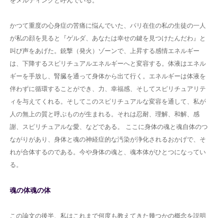
をメルティングと呼んでいる。
かつて重度の心身症の苦痛に悩んでいた、パリ在住の私の生徒の一人
が私の顔を見ると『ゲルダ、あなたは幸せの鍵を見つけたんだわ』と
叫び声をあげた。銃撃（発火）ゾーンで、上昇する感情エネルギー
は、下降するスピリチュアルエネルギーへと変容する。体液はエネル
ギーを手放し、腎臓を通って身体から出て行く。エネルギーは体液を
伴わずに循環することができ、力、幸福感、そしてスピリチュアリテ
ィを与えてくれる。そしてこのスピリチュアルな変容を通して、私が
人の無上の質と呼ぶものが生まれる。それは忍耐、理解、和解、感
謝、スピリチュアルな愛、などである。 ここに身体の魂と魂自体のつ
ながりがあり、身体と魂の神経症的な汚染が浄化されるおかげで、そ
れが合体するのである。今や身体の魂と、魂本体がひとつになってい
る。
魂の体魂の体
この論文の後半、私はこれまで何度も教えてきた幾つかの概念を説明