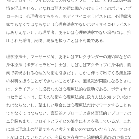
らにフロイト、ライヒの２つの異なるアプローチは、ともに記憶や感
情を浮上させる。となれば筋肉の鎧に働きかけるライヒのボディアプ
ローチは、心理療法でもある。ボディサイコセラピストは、心理療法
家でもなくてはならない（心理療法家でないボディサイコセラピスト
はありえない）。心理学者、あるいは心理療法家でない場合には、抑
圧された感情、記憶、葛藤を扱うことは不可能である。
理学療法士、マッサージ師、あるいはアレクサンダーの施術家などの
身体療法（ボディセラピー）士は、しばしばアクティブに身体的、筋
肉で表現される心理的防衛を引きだす。しかし伴って出てくる無意識
の材料を扱うことができないことが多い。無意識が問題になるときに
は、クライアントに必要なのは心理療法的な援助である。ボディサイ
コセラピストは、筋肉の防衛を心理療法的に扱う方法を知っていなけ
ればならないし、望ましい場合には心理療法だけでワークすることも
できなくてはならない。言語的アプローチと身体言語的アプローチの
ニ分裂もまた、フロイトとライヒの論争にもとを発しているが、これ
は単に理論上の問題であると考えて良いのではないだろうか。フロイ
トが口にしていたことが、今日なお存在する治療的矛盾の架け橋にな