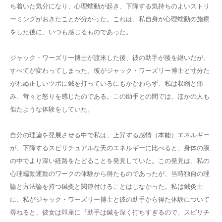
ち着いた気分になり、心理蠕動が起き、下降する気持ちのよいストリ
ーミングがおきたことが分かった。これは、私自身が心理蠕動の施療
をした後に、いつも感じるものであった。
ジャック・ワーズリー博士が渡米した後、彼の助手が後を継いだが、
すべてが変わってしまった。彼がジャック・ワーズリー博士と寸分た
がわぬ正しいツボに鍼を打っているにもかかわらず、私は収縮と痛
み、苛々と怒りを感じたのである。この助手との間では、ほかの人も
似たような体験をしていた。
自分の理論を発展させる中で私は、上昇する感情（本能）エネルギー
が、下降するスピリチュアルな天のエネルギーに比べると、身体の膜
の中でより深い経路をたどることを発見していた。この発見は、私の
心理蠕動運動のワークの体験から得たものであったが、当時独自の理
論と方法論を持つ鍼灸と関連付けることはしなかった。私は鍼灸士
に、私がジャック・ワーズリー博士と彼の助手から得た体験について
尋ねると、彼女は即座に『助手は鍼を深く打ちすぎるので、スピリチ