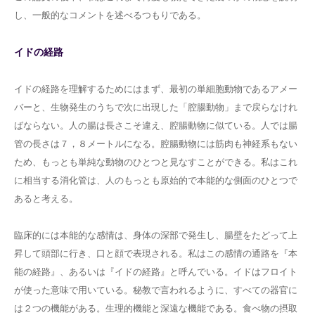
し、一般的なコメントを述べるつもりである。
イドの経路
イドの経路を理解するためにはまず、最初の単細胞動物であるアメー
バーと、生物発生のうちで次に出現した「腔腸動物」まで戻らなけれ
ばならない。人の腸は長さこそ違え、腔腸動物に似ている。人では腸
管の長さは７，８メートルになる。腔腸動物には筋肉も神経系もない
ため、もっとも単純な動物のひとつと見なすことができる。私はこれ
に相当する消化管は、人のもっとも原始的で本能的な側面のひとつで
あると考える。
臨床的には本能的な感情は、身体の深部で発生し、腸壁をたどって上
昇して頭部に行き、口と顔で表現される。私はこの感情の通路を『本
能の経路』、あるいは『イドの経路』と呼んでいる。イドはフロイト
が使った意味で用いている。秘教で言われるように、すべての器官に
は２つの機能がある。生理的機能と深遠な機能である。食べ物の摂取